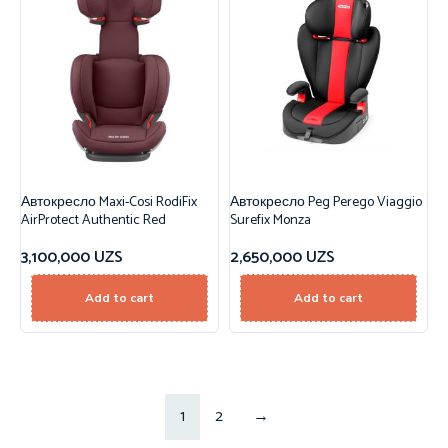
Автокресло Maxi-Cosi RodiFix
Автокресло Peg Perego Viaggio
AirProtect Authentic Red
Surefix Monza
3,100,000
UZS
2,650,000
UZS
Add to cart
Add to cart
1
2
→