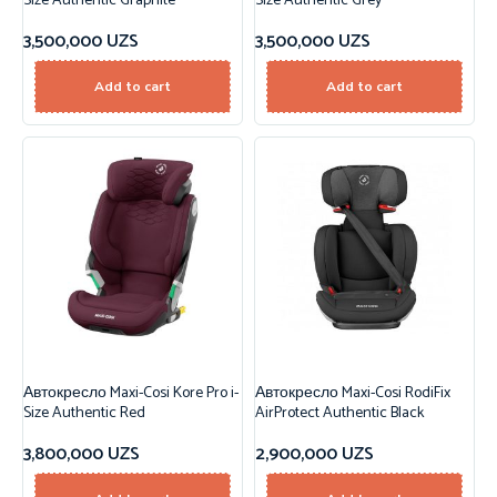
Size Authentic Graphite
Size Authentic Grey
3,500,000
UZS
3,500,000
UZS
Add to cart
Add to cart
Автокресло Maxi-Cosi Kore Pro i-
Автокресло Maxi-Cosi RodiFix
Size Authentic Red
AirProtect Authentic Black
3,800,000
UZS
2,900,000
UZS