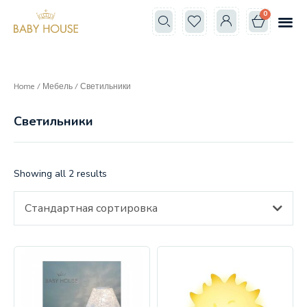
0
Все к
Школа мам
Home
/
Мебель
/ Светильники
Светильники
Showing all 2 results
Стандартная сортировка