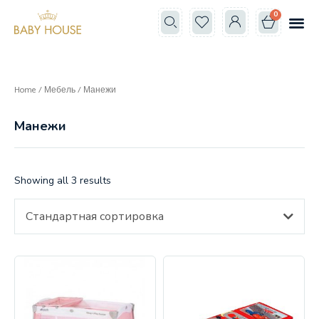
0
Все к
Школа мам
Home
/
Мебель
/ Манежи
Манежи
Showing all 3 results
Стандартная сортировка