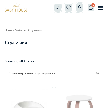
0
Все к
Школа мам
Home
/
Мебель
/ Стульчики
Стульчики
Showing all 6 results
Стандартная сортировка