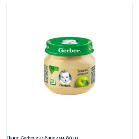
Пюре Gerber из яблок 4м+ 80 гр