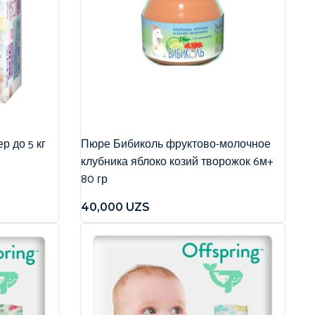
р до 5 кг
Пюре Бибиколь фруктово-молочное
клубника яблоко козий творожок 6м+
80 гр
40,000
UZS