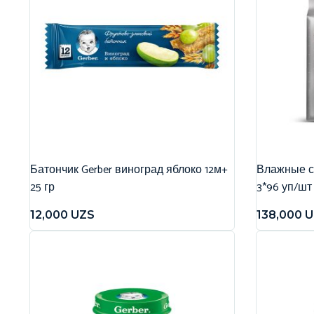
Батончик Gerber виноград яблоко 12м+
Влажные са
25 гр
3*96 уп/шт
12,000
UZS
138,000
U