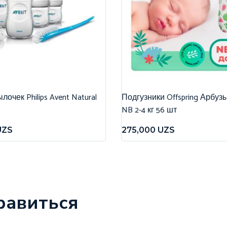
очек Philips Avent Natural
Подгузники Offspring Арбуз
NB 2-4 кг 56 шт
UZS
275,000
UZS
равиться