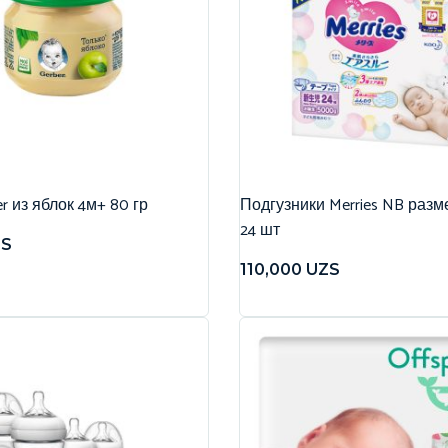
r из яблок 4м+ 80 гр
Подгузники Merries NB разме
24 шт
ZS
110,000
UZS