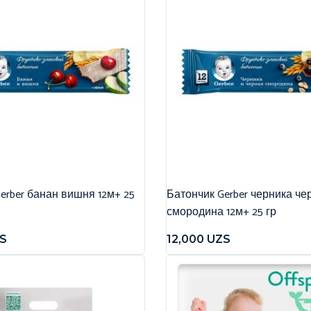
erber банан вишня 12м+ 25
Батончик Gerber черника че
смородина 12м+ 25 гр
S
12,000
UZS