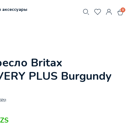
 аксессуары
0
есло Britax
VERY PLUS Burgundy
6851
ZS