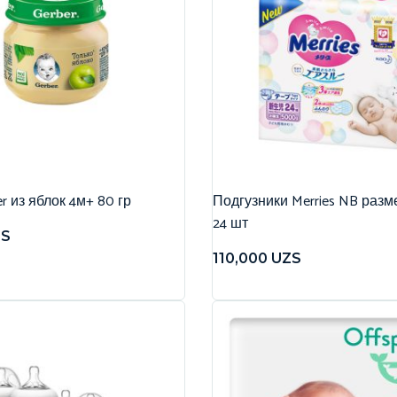
r из яблок 4м+ 80 гр
Подгузники Merries NB разме
24 шт
ZS
110,000
UZS