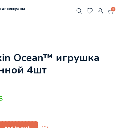
 аксессуары
0
in Ocean™ игрушка
нной 4шт
S