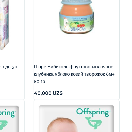
р до 5 кг
Пюре Бибиколь фруктово-молочное
клубника яблоко козий творожок 6м+
80 гр
40,000
UZS