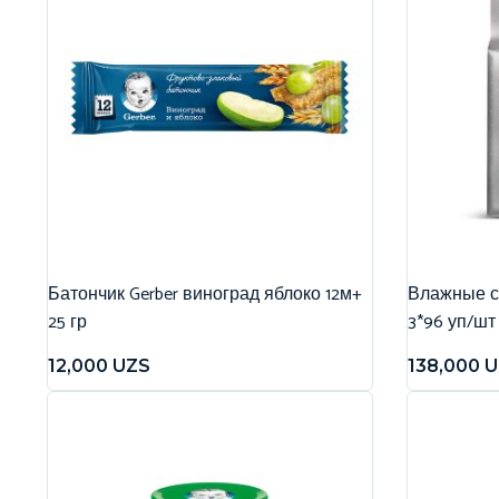
Батончик Gerber виноград яблоко 12м+
Влажные са
25 гр
3*96 уп/шт
12,000
UZS
138,000
U