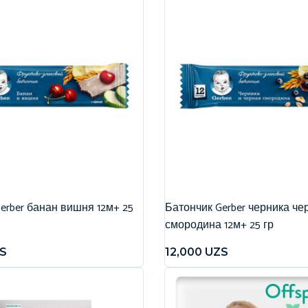
erber банан вишня 12м+ 25
Батончик Gerber черника че
смородина 12м+ 25 гр
S
12,000
UZS