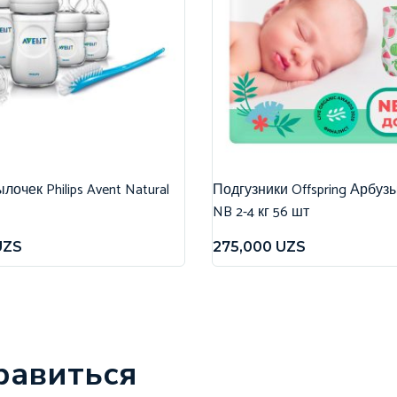
очек Philips Avent Natural
Подгузники Offspring Арбуз
NB 2-4 кг 56 шт
UZS
275,000
UZS
равиться