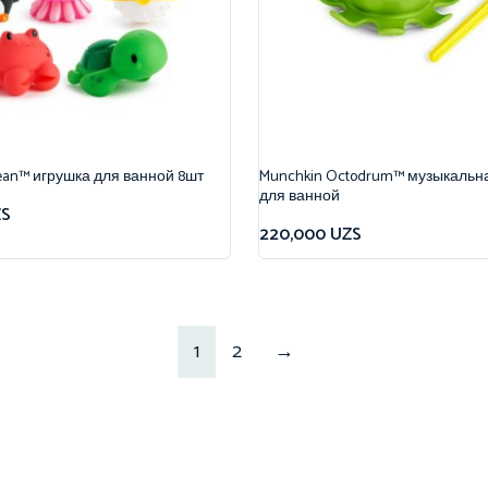
ean™ игрушка для ванной 8шт
Munchkin Octodrum™ музыкальн
для ванной
ZS
220,000
UZS
1
2
→