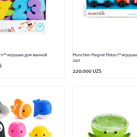
arn™ игрушка для ванной
Munchkin Magnet Motors™ игрушк
2шт
S
220,000
UZS