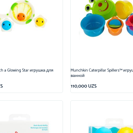
h a Glowing Star игрушка для
Munchkin Caterpillar Spillers™ игр
ванной
ZS
110,000
UZS