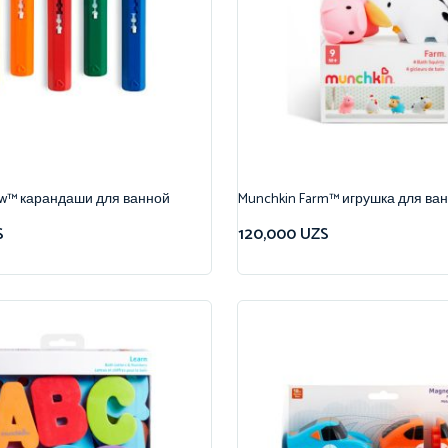
aw™ карандаши для ванной
Munchkin Farm™ игрушка для ва
S
120,000
UZS