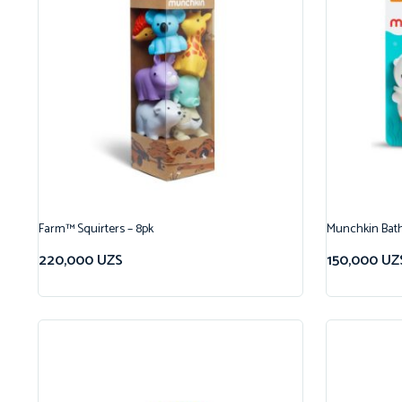
Farm™ Squirters – 8pk
Munchkin Bat
220,000
UZS
150,000
UZ