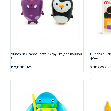
Munchkin CleanSqueeze™ игрушка для ванной
Munchkin Col
2шт
40шт
110,000
UZS
200,000
U