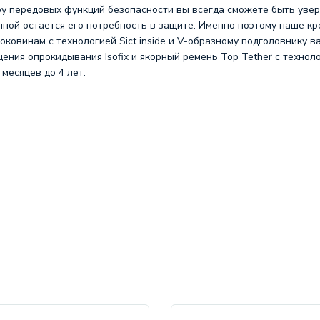
ору передовых функций безопасности вы всегда сможете быть уве
нной остается его потребность в защите. Именно поэтому наше кре
ковинам с технологией Sict inside и V-образному подголовнику 
ния опрокидывания Isofix и якорный ремень Top Tether с технолог
 месяцев до 4 лет.