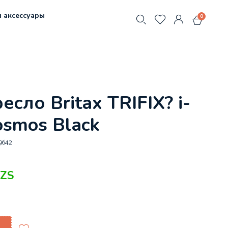
 аксессуары
0
есло Britax TRIFIX? i-
osmos Black
9642
ZS