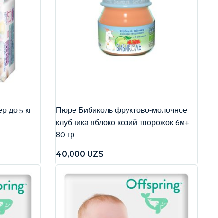
р до 5 кг
Пюре Бибиколь фруктово-молочное
клубника яблоко козий творожок 6м+
80 гр
40,000
UZS