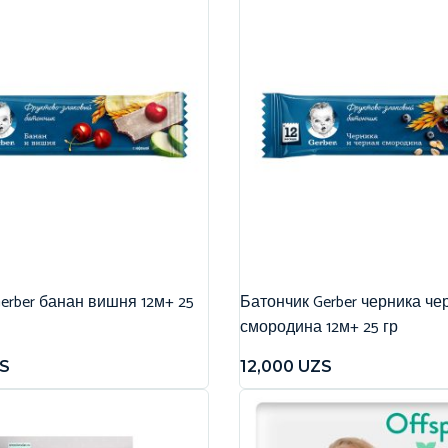
erber банан вишня 12м+ 25
Батончик Gerber черника че
смородина 12м+ 25 гр
S
12,000
UZS