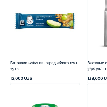
Батончик Gerber виноград яблоко 12м+
Влажные са
25 гр
3*96 уп/шт
12,000
UZS
138,000
U