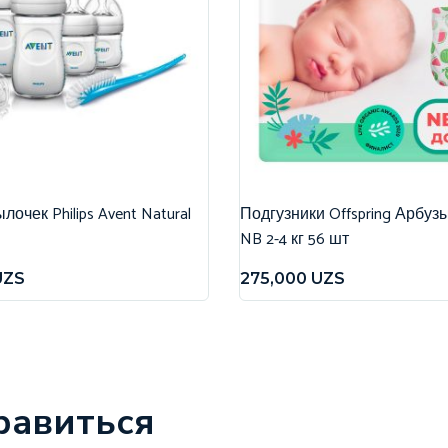
очек Philips Avent Natural
Подгузники Offspring Арбуз
NB 2-4 кг 56 шт
UZS
275,000
UZS
равиться