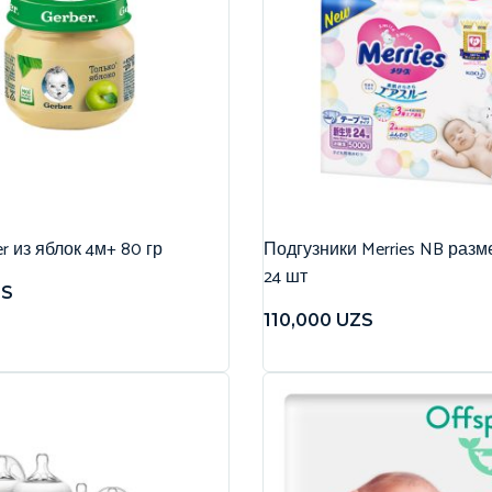
r из яблок 4м+ 80 гр
Подгузники Merries NB разме
24 шт
ZS
110,000
UZS