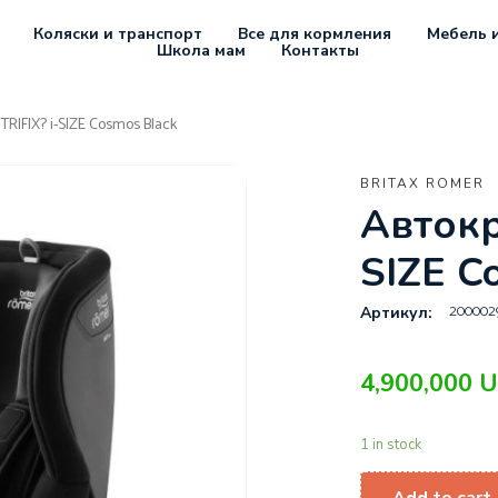
Коляски и транспорт
Все для кормления
Мебель и
Школа мам
Контакты
TRIFIX? i-SIZE Cosmos Black
BRITAX ROMER
Автокр
SIZE C
200002
Артикул:
4,900,000
U
1 in stock