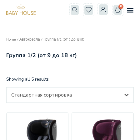
0
Все к
Школа мам
Home
/
Автокресла
/ Группа 1/2 (от 9 до 18 кг)
Группа 1/2 (от 9 до 18 кг)
Showing all 5 results
Стандартная сортировка