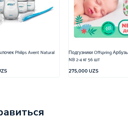
очек Philips Avent Natural
Подгузники Offspring Арбуз
NB 2-4 кг 56 шт
UZS
275,000
UZS
равиться