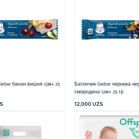
erber банан вишня 12м+ 25
Батончик Gerber черника че
смородина 12м+ 25 гр
S
12,000
UZS