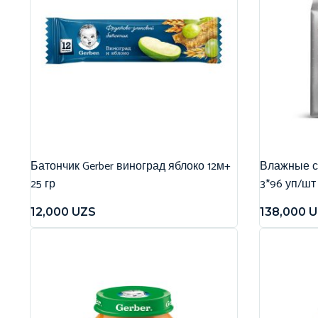
Батончик Gerber виноград яблоко 12м+
Влажные са
25 гр
3*96 уп/шт
12,000
UZS
138,000
U