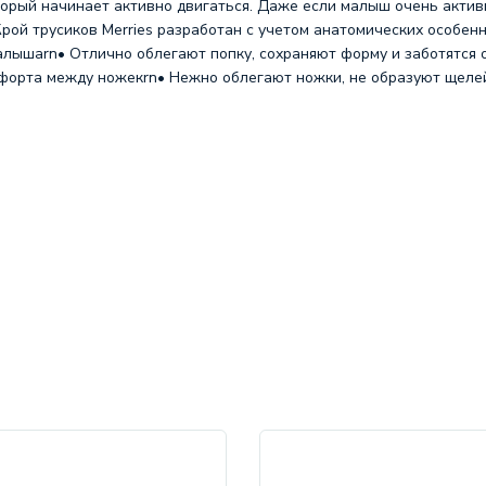
торый начинает активно двигаться. Даже если малыш очень акти
ой трусиков Merries разработан с учетом анатомических особенн
алышаrn• Отлично облегают попку, сохраняют форму и заботятся
мфорта между ножекrn• Нежно облегают ножки, не образуют щеле