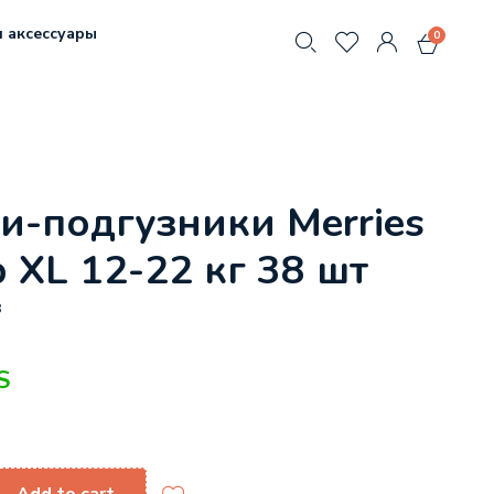
 аксессуары
0
и-подгузники Merries
 XL 12-22 кг 38 шт
8
S