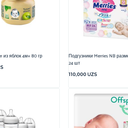
r из яблок 4м+ 80 гр
Подгузники Merries NB разме
24 шт
ZS
110,000
UZS