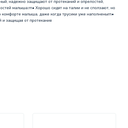
вный, надежно защищают от протеканий и опрелостей,
остей малыша:rn• Хорошо сидят на талии и не сползают, но
 о комфорте малыша, даже когда трусики уже наполненыrn•
й и защищая от протекания