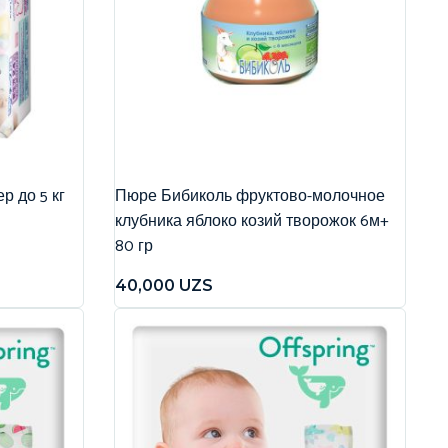
р до 5 кг
Пюре Бибиколь фруктово-молочное
клубника яблоко козий творожок 6м+
80 гр
40,000
UZS