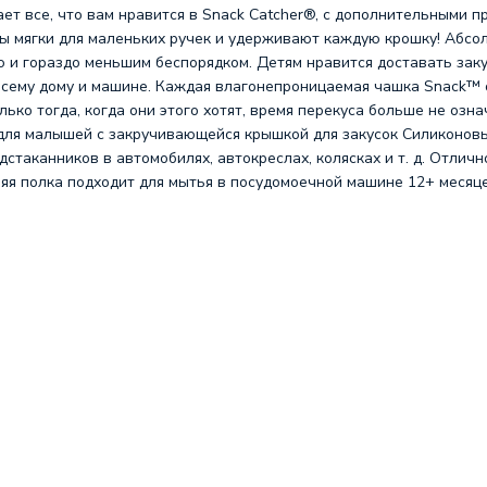
ает все, что вам нравится в Snack Catcher®, с дополнительными
ы мягки для маленьких ручек и удерживают каждую крошку! Абсо
 и гораздо меньшим беспорядком. Детям нравится доставать закус
сему дому и машине. Каждая влагонепроницаемая чашка Snack™ о
ько тогда, когда они этого хотят, время перекуса больше не озна
 для малышей с закручивающейся крышкой для закусок Силиконов
таканников в автомобилях, автокреслах, колясках и т. д. Отличн
няя полка подходит для мытья в посудомоечной машине 12+ месяц