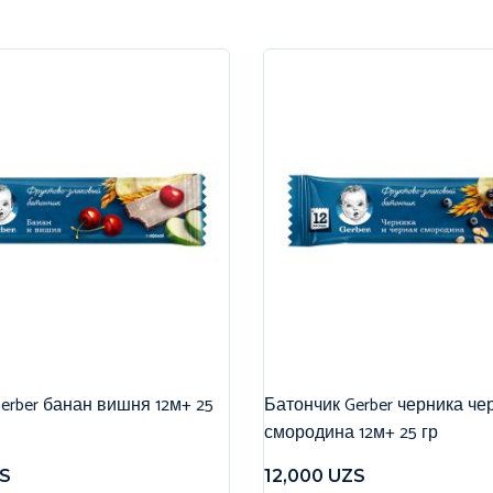
erber банан вишня 12м+ 25
Батончик Gerber черника че
смородина 12м+ 25 гр
S
12,000
UZS