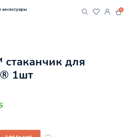
 аксессуары
0
 стаканчик для
в® 1шт
S