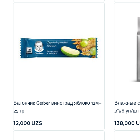
Батончик Gerber виноград яблоко 12м+
Влажные са
25 гр
3*96 уп/шт
12,000
UZS
138,000
U