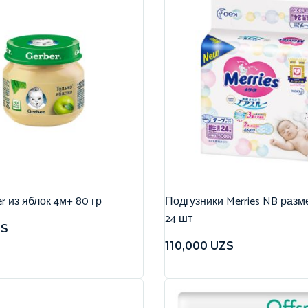
r из яблок 4м+ 80 гр
Подгузники Merries NB разме
24 шт
ZS
110,000
UZS