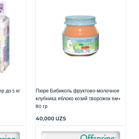
р до 5 кг
Пюре Бибиколь фруктово-молочное
клубника яблоко козий творожок 6м+
80 гр
40,000
UZS