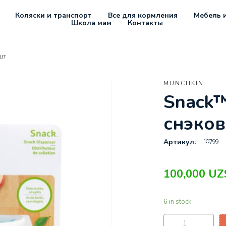
Коляски и транспорт
Все для кормления
Мебель и
Школа мам
Контакты
шт
MUNCHKIN
Snack™
снэко
10799
Артикул:
100,000
UZ
6 in stock