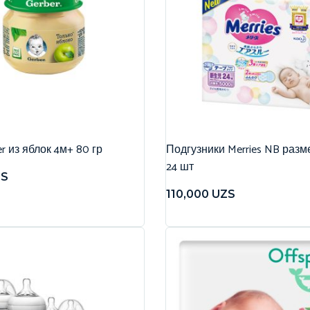
r из яблок 4м+ 80 гр
Подгузники Merries NB разме
24 шт
ZS
110,000
UZS