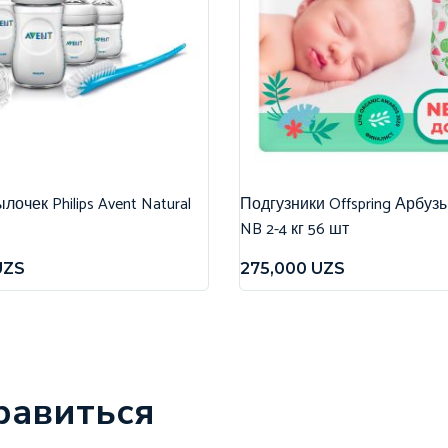
очек Philips Avent Natural
Подгузники Offspring Арбуз
NB 2-4 кг 56 шт
UZS
275,000
UZS
равиться