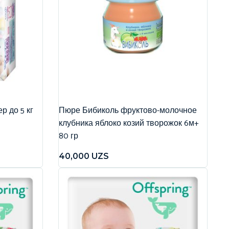
р до 5 кг
Пюре Бибиколь фруктово-молочное
клубника яблоко козий творожок 6м+
80 гр
40,000
UZS