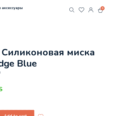
 аксессуары
0
 Силиконовая миска
dge Blue
1
S