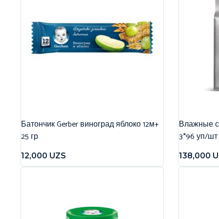
Батончик Gerber виноград яблоко 12м+
Влажные са
25 гр
3*96 уп/шт
12,000
UZS
138,000
U