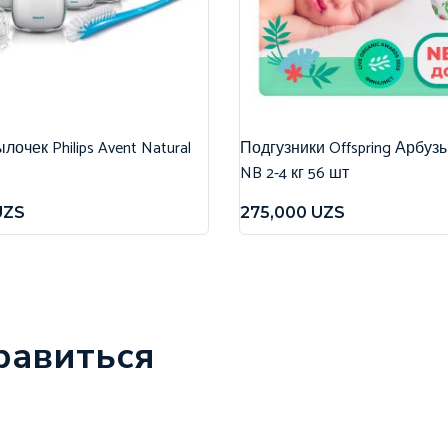
очек Philips Avent Natural
Подгузники Offspring Арбуз
NB 2-4 кг 56 шт
UZS
275,000
UZS
равиться