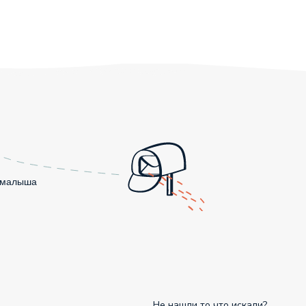
о малыша
Не нашли то что искали?