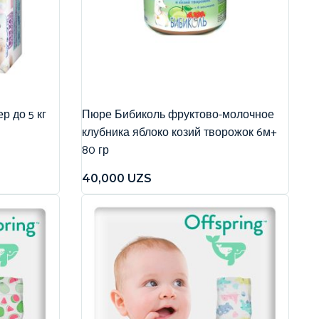
р до 5 кг
Пюре Бибиколь фруктово-молочное
клубника яблоко козий творожок 6м+
80 гр
40,000
UZS