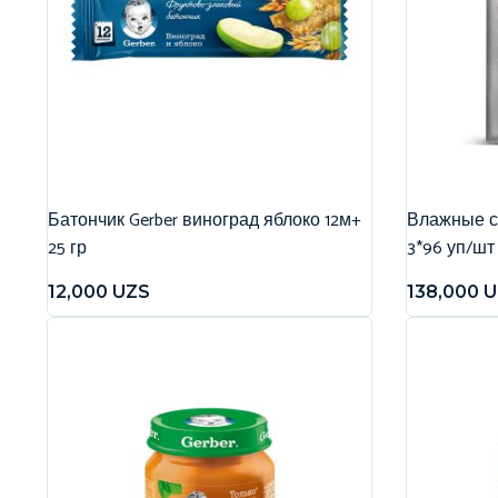
Батончик Gerber виноград яблоко 12м+
Влажные са
25 гр
3*96 уп/шт
12,000
UZS
138,000
U