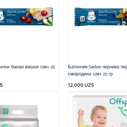
erber банан вишня 12м+ 25
Батончик Gerber черника че
смородина 12м+ 25 гр
S
12,000
UZS