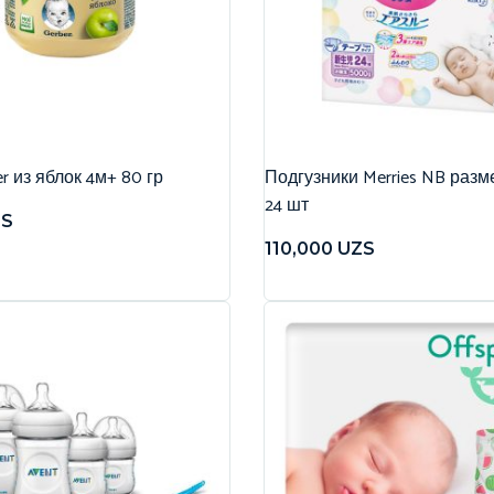
r из яблок 4м+ 80 гр
Подгузники Merries NB разме
24 шт
ZS
110,000
UZS