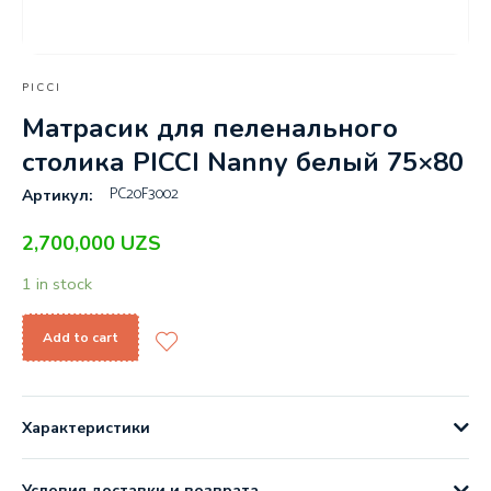
PICCI
Матрасик для пеленального
столика PICCI Nanny белый 75×80
PC20F3002
Артикул:
2,700,000
UZS
1 in stock
Add to cart
Характеристики
Условия доставки и возврата