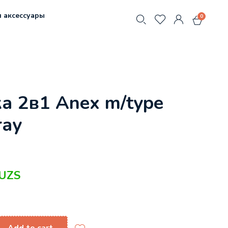
 аксессуары
0
а 2в1 Anex m/type
ray
UZS