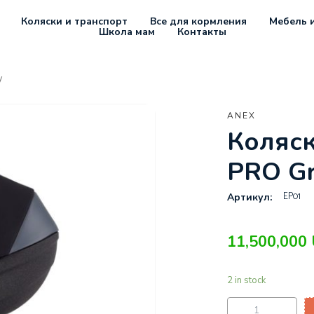
Коляски и транспорт
Все для кормления
Мебель и
Школа мам
Контакты
y
ANEX
Коляск
PRO G
EP01
Артикул:
11,500,000
2 in stock