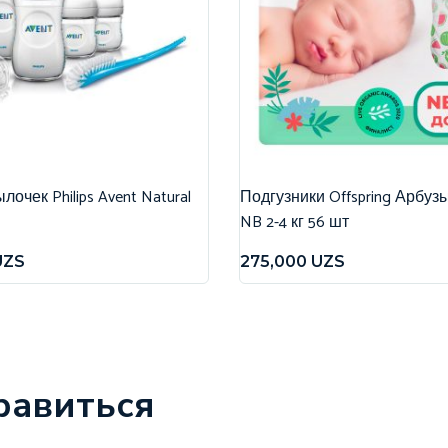
очек Philips Avent Natural
Подгузники Offspring Арбуз
NB 2-4 кг 56 шт
UZS
275,000
UZS
равиться