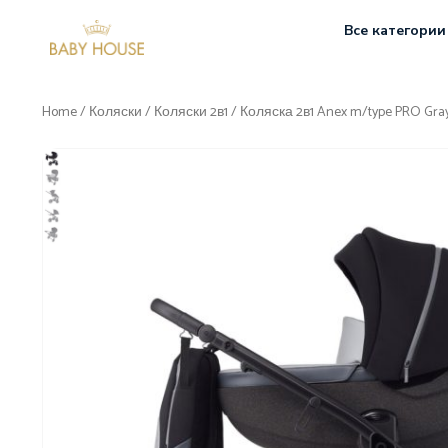
Все категории
Home
/
Коляски
/
Коляски 2в1
/ Коляска 2в1 Anex m/type PRO Gra