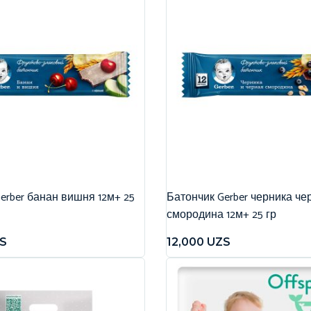
erber банан вишня 12м+ 25
Батончик Gerber черника че
смородина 12м+ 25 гр
S
12,000
UZS