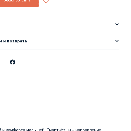
Add to cart
и и возврата
ей и комфорта малышей. Смарт-фэшн – направление,