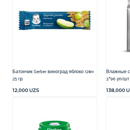
Батончик Gerber виноград яблоко 12м+
Влажные са
25 гр
3*96 уп/шт
12,000
UZS
138,000
U