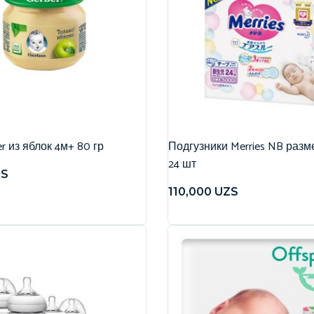
r из яблок 4м+ 80 гр
Подгузники Merries NB разме
24 шт
ZS
110,000
UZS