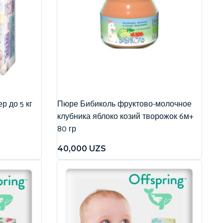
р до 5 кг
Пюре Бибиколь фруктово-молочное
клубника яблоко козий творожок 6м+
80 гр
40,000
UZS