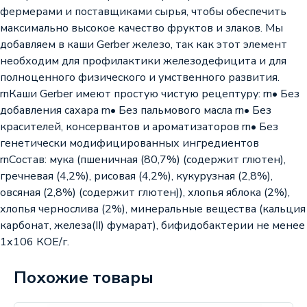
фермерами и поставщиками сырья, чтобы обеспечить
максимально высокое качество фруктов и злаков. Мы
добавляем в каши Gerber железо, так как этот элемент
необходим для профилактики железодефицита и для
полноценного физического и умственного развития.
rnКаши Gerber имеют простую чистую рецептуру: rn• Без
добавления сахара rn• Без пальмового масла rn• Без
красителей, консервантов и ароматизаторов rn• Без
генетически модифицированных ингредиентов
rnСостав: мука (пшеничная (80,7%) (содержит глютен),
гречневая (4,2%), рисовая (4,2%), кукурузная (2,8%),
овсяная (2,8%) (содержит глютен)), хлопья яблока (2%),
хлопья чернослива (2%), минеральные вещества (кальция
карбонат, железа(II) фумарат), бифидобактерии не менее
1х106 КОЕ/г.
Похожие товары