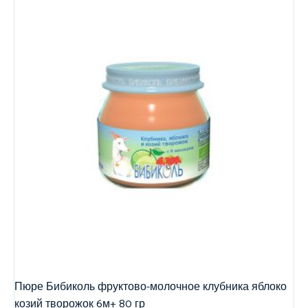
Пюре Бибиколь фруктово-молочное клубника яблоко
козий творожок 6м+ 80 гр