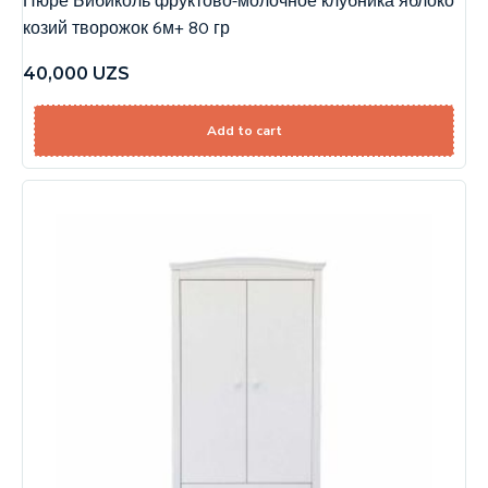
Пюре Бибиколь фруктово-молочное клубника яблоко
козий творожок 6м+ 80 гр
40,000
UZS
Add to cart