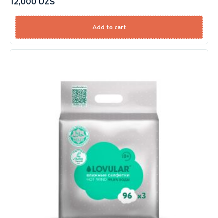
12,000
UZS
Add to cart