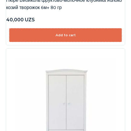
Пюре Бибиколь фруктово-молочное клубника яблоко
козий творожок 6м+ 80 гр
40,000
UZS
Add to cart