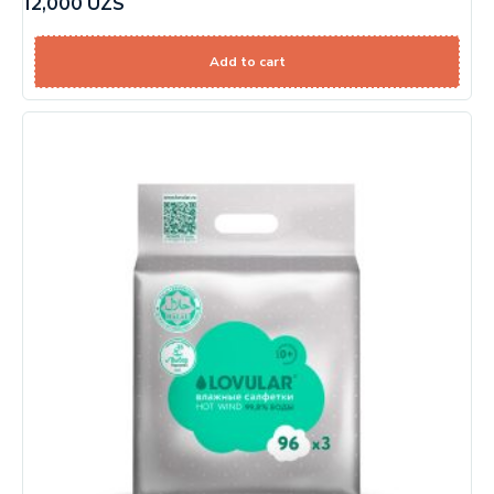
12,000
UZS
Add to cart