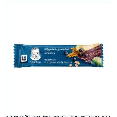
Батончик Gerber черника черная смородина 12м+ 25 гр