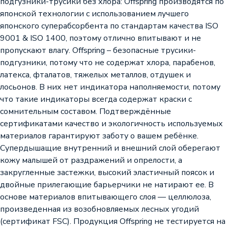
подгузники-трусики без хлора: Offspring производятся по
японской технологии с использованием лучшего
японского суперабсорбента по стандартам качества ISO
9001 & ISO 1400, поэтому отлично впитывают и не
пропускают влагу. Offspring – безопасные трусики-
подгузники, потому что не содержат хлора, парабенов,
латекса, фталатов, тяжелых металлов, отдушек и
лосьонов. В них нет индикатора наполняемости, потому
что такие индикаторы всегда содержат краски с
сомнительным составом. Подтверждённые
сертификатами качество и экологичность используемых
материалов гарантируют заботу о вашем ребёнке.
Супердышащие внутренний и внешний слой оберегают
кожу малышей от раздражений и опрелости, а
закругленные застежки, высокий эластичный поясок и
двойные прилегающие барьерчики не натирают ее. В
основе материалов впитывающего слоя — целлюлоза,
произведенная из возобновляемых лесных угодий
(сертификат FSC). Продукция Offspring не тестируется на