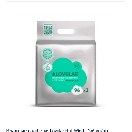
Влажные салфетки Lovular Hot Wind 3*96 уп/шт