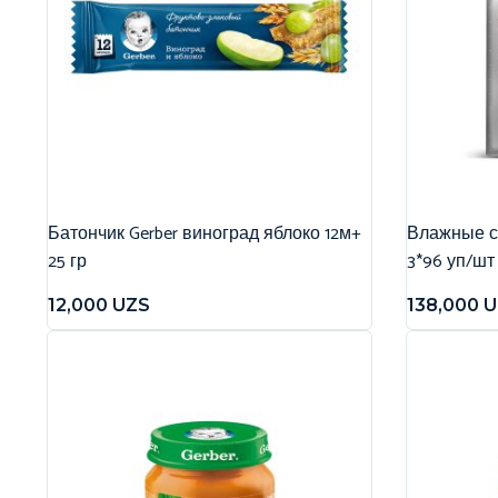
Батончик Gerber виноград яблоко 12м+
Влажные са
25 гр
3*96 уп/шт
12,000
UZS
138,000
U