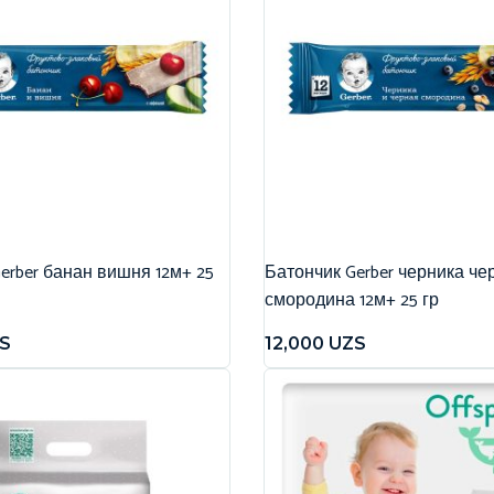
erber банан вишня 12м+ 25
Батончик Gerber черника че
смородина 12м+ 25 гр
S
12,000
UZS