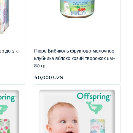
р до 5 кг
Пюре Бибиколь фруктово-молочное
клубника яблоко козий творожок 6м+
80 гр
40,000
UZS