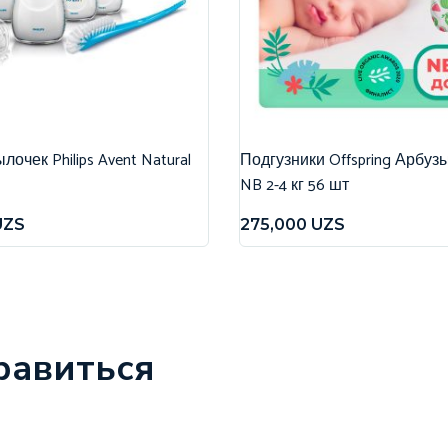
очек Philips Avent Natural
Подгузники Offspring Арбуз
NB 2-4 кг 56 шт
UZS
275,000
UZS
равиться