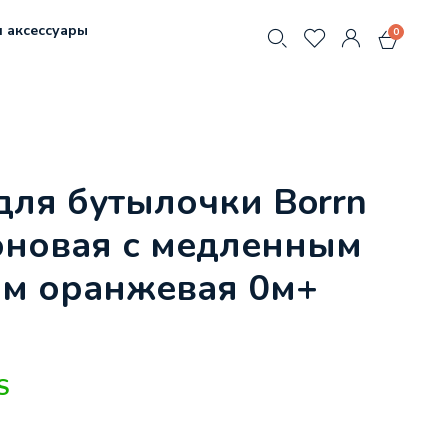
 аксессуары
0
для бутылочки Borrn
оновая с медленным
ом оранжевая 0м+
S