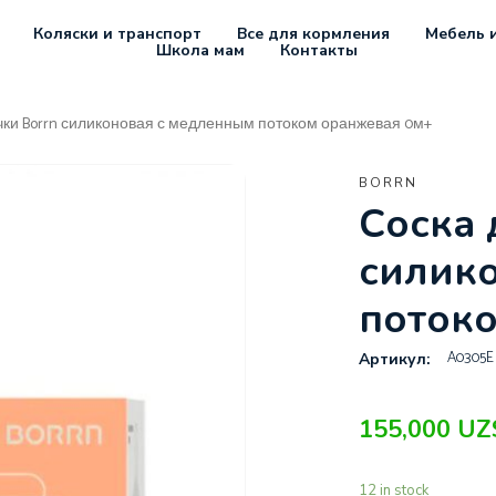
Коляски и транспорт
Все для кормления
Мебель и
Школа мам
Контакты
чки Borrn силиконовая с медленным потоком оранжевая 0м+
BORRN
Соска 
силик
поток
A0305E
Артикул:
155,000
UZ
12 in stock