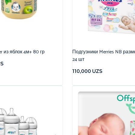
r из яблок 4м+ 80 гр
Подгузники Merries NB разме
24 шт
ZS
110,000
UZS