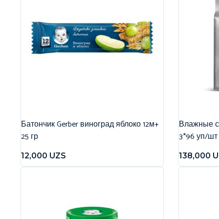
Батончик Gerber виноград яблоко 12м+
Влажные са
25 гр
3*96 уп/шт
12,000
UZS
138,000
U