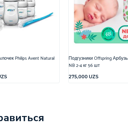
очек Philips Avent Natural
Подгузники Offspring Арбуз
NB 2-4 кг 56 шт
UZS
275,000
UZS
равиться