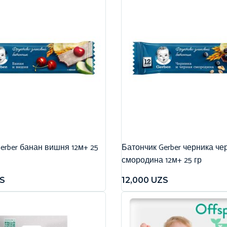
erber банан вишня 12м+ 25
Батончик Gerber черника че
смородина 12м+ 25 гр
S
12,000
UZS