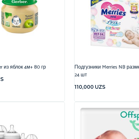
r из яблок 4м+ 80 гр
Подгузники Merries NB разме
24 шт
ZS
110,000
UZS