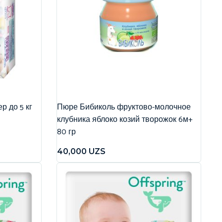
р до 5 кг
Пюре Бибиколь фруктово-молочное
клубника яблоко козий творожок 6м+
80 гр
40,000
UZS