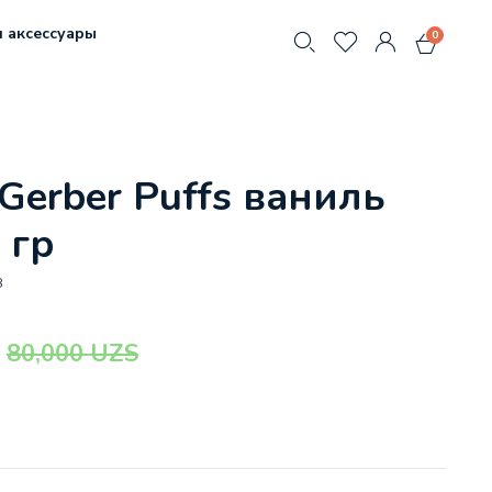
 аксессуары
0
Gerber Puffs ваниль
 гр
3
80,000
UZS