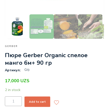
GERBER
Пюре Gerber Organic спелое
манго 6м+ 90 гр
G13
Артикул:
17,000
UZS
2 in stock
Add to cart