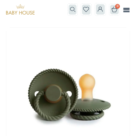
0
Все к
Школа мам