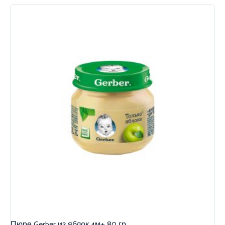
Пюре Gerber из яблок 4м+ 80 гр