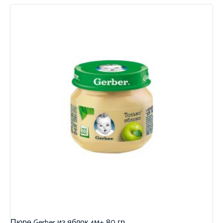
Пюре Gerber из яблок 4м+ 80 гр