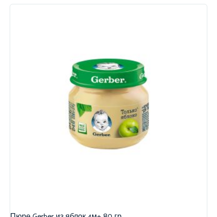
Пюре Gerber из яблок 4м+ 80 гр