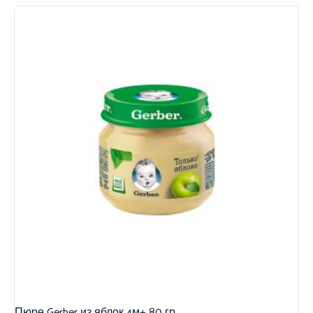
Пюре Gerber из яблок 4м+ 80 гр