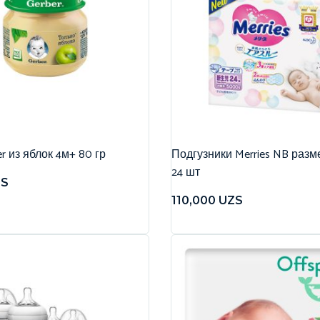
r из яблок 4м+ 80 гр
Подгузники Merries NB разме
24 шт
ZS
110,000
UZS