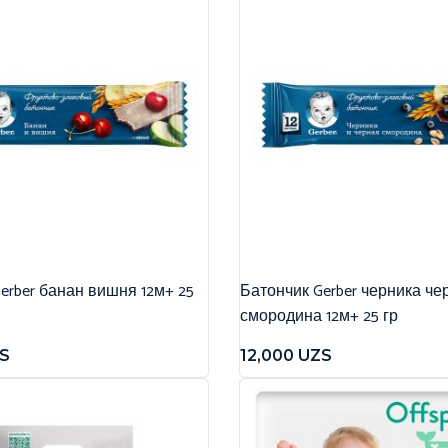
erber банан вишня 12м+ 25
Батончик Gerber черника че
смородина 12м+ 25 гр
S
12,000
UZS