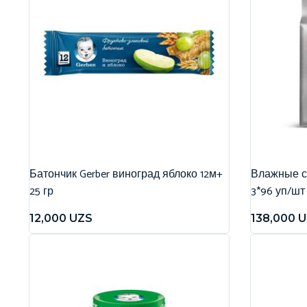
Батончик Gerber виноград яблоко 12м+
Влажные са
25 гр
3*96 уп/шт
12,000
UZS
138,000
U