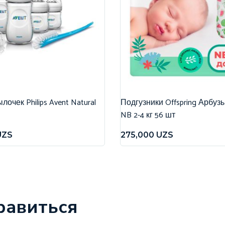
очек Philips Avent Natural
Подгузники Offspring Арбуз
NB 2-4 кг 56 шт
UZS
275,000
UZS
равиться