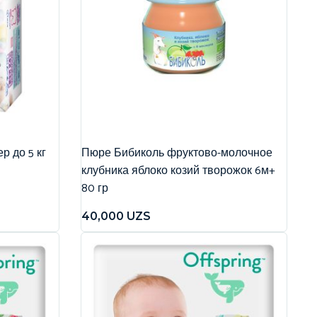
р до 5 кг
Пюре Бибиколь фруктово-молочное
клубника яблоко козий творожок 6м+
80 гр
40,000
UZS