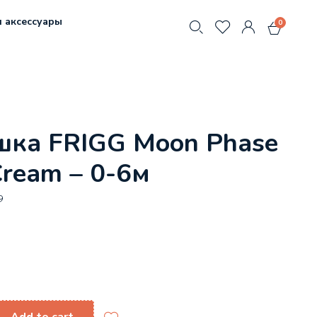
 аксессуары
0
ка FRIGG Moon Phase
Cream – 0-6м
9