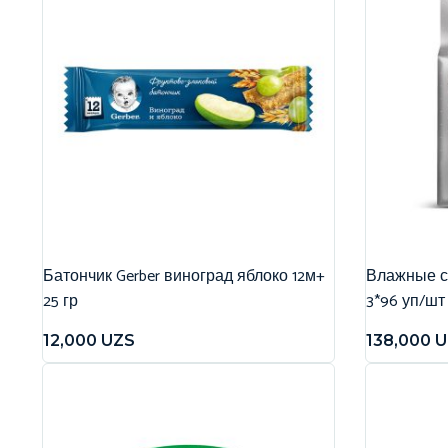
Батончик Gerber виноград яблоко 12м+
Влажные са
25 гр
3*96 уп/шт
12,000
UZS
138,000
U