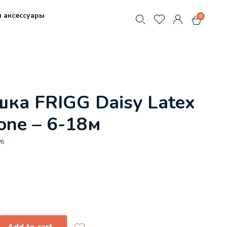
 аксессуары
0
ка FRIGG Daisy Latex
one – 6-18м
76