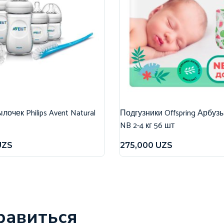
очек Philips Avent Natural
Подгузники Offspring Арбуз
NB 2-4 кг 56 шт
UZS
275,000
UZS
равиться