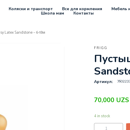
Коляски и транспорт
Все для кормления
Мебель и
Школа мам
Контакты
y Latex Sandstone – 6-18м
FRIGG
Пустыш
Sandst
760223
Артикул:
70,000
UZS
4 in stock