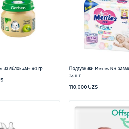
r из яблок 4м+ 80 гр
Подгузники Merries NB разме
24 шт
ZS
110,000
UZS