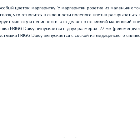
особый цветок: маргаритку. У маргаритки розетка из маленьких т
глаз», что относится к склонности полевого цветка раскрываться 
рует чистоту и невинность, что делает этот милый маленький цв
 FRIGG Daisy выпускается в двух размерах: 27 мм (рекомендуетс
Пустышка FRIGG Daisy выпускается с соской из медицинского силик