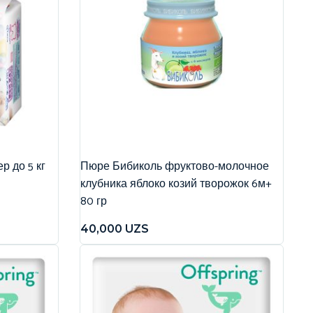
р до 5 кг
Пюре Бибиколь фруктово-молочное
клубника яблоко козий творожок 6м+
80 гр
40,000
UZS