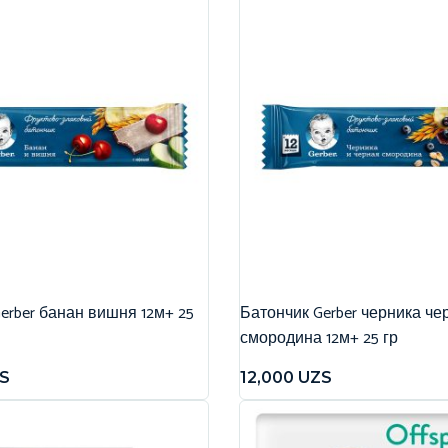
erber банан вишня 12м+ 25
Батончик Gerber черника че
смородина 12м+ 25 гр
S
12,000
UZS