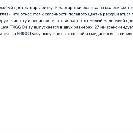
особый цветок: маргаритку. У маргаритки розетка из маленьких т
глаз», что относится к склонности полевого цветка раскрываться 
рует чистоту и невинность, что делает этот милый маленький цв
 FRIGG Daisy выпускается в двух размерах: 27 мм (рекомендуетс
Пустышка FRIGG Daisy выпускается с соской из медицинского силик