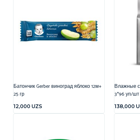
Батончик Gerber виноград яблоко 12м+
Влажные са
25 гр
3*96 уп/шт
12,000
UZS
138,000
U