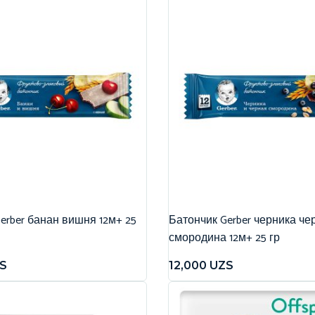
erber банан вишня 12м+ 25
Батончик Gerber черника че
смородина 12м+ 25 гр
S
12,000
UZS