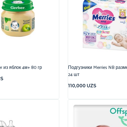
r из яблок 4м+ 80 гр
Подгузники Merries NB разме
24 шт
ZS
110,000
UZS