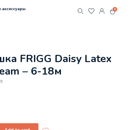
 аксессуары
0
ка FRIGG Daisy Latex
ream – 6-18м
72