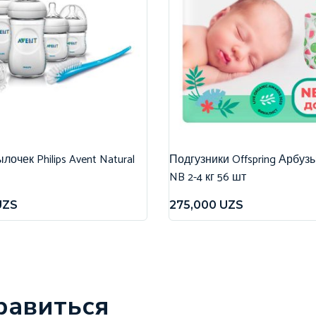
очек Philips Avent Natural
Подгузники Offspring Арбуз
NB 2-4 кг 56 шт
UZS
275,000
UZS
равиться