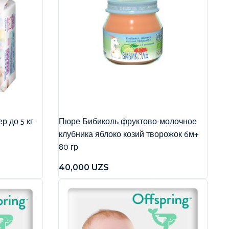
р до 5 кг
Пюре Бибиколь фруктово-молочное
клубника яблоко козий творожок 6м+
80 гр
40,000
UZS