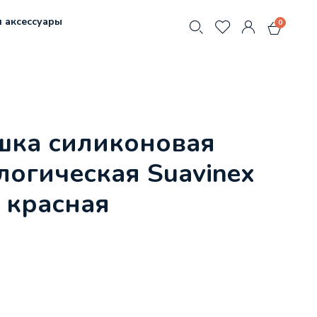
 аксессуары
0
шка силиконовая
огическая Suavinex
 красная