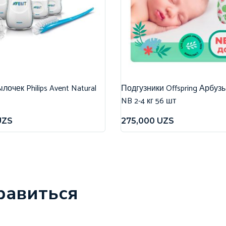
очек Philips Avent Natural
Подгузники Offspring Арбуз
NB 2-4 кг 56 шт
UZS
275,000
UZS
равиться