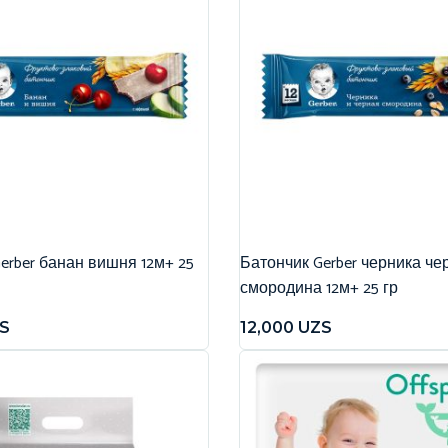
erber банан вишня 12м+ 25
Батончик Gerber черника че
смородина 12м+ 25 гр
S
12,000
UZS