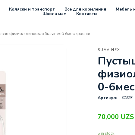
Коляски и транспорт
Все для кормления
Мебель и
Школа мам
Контакты
вая физиологическая Suavinex 0-6мес красная
SUAVINEX
Пусты
физиол
0-6мес
308094
Артикул:
70,000
UZS
5 in stock