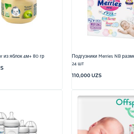
r из яблок 4м+ 80 гр
Подгузники Merries NB разме
24 шт
ZS
110,000
UZS