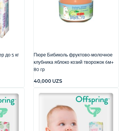
р до 5 кг
Пюре Бибиколь фруктово-молочное
клубника яблоко козий творожок 6м+
80 гр
40,000
UZS