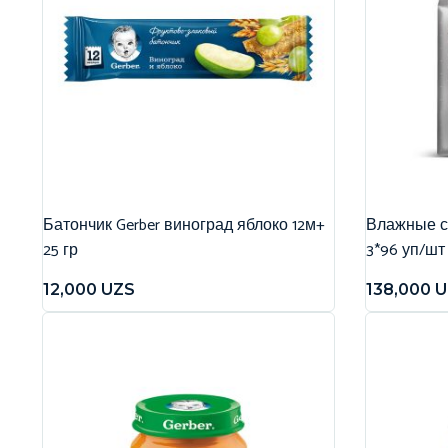
Батончик Gerber виноград яблоко 12м+
Влажные са
25 гр
3*96 уп/шт
12,000
UZS
138,000
U