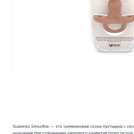
Suavinex Smoothie — это силиконовая соска-пустышка с со
ощущения при сохранении здорового развития полости рта.