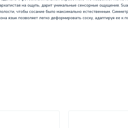
 бархатистая на ощупь, дарит уникальные сенсорные ощущения. Su
полости, чтобы сосание было максимально естественным. Симмет
на язык позволяет легко деформировать соску, адаптируя ее к по