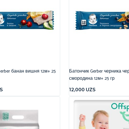
erber банан вишня 12м+ 25
Батончик Gerber черника че
смородина 12м+ 25 гр
S
12,000
UZS