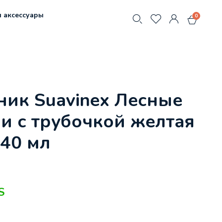
 аксессуары
0
ик Suavinex Лесные
и с трубочкой желтая
40 мл
S