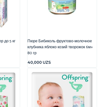
р до 5 кг
Пюре Бибиколь фруктово-молочное
клубника яблоко козий творожок 6м+
80 гр
40,000
UZS