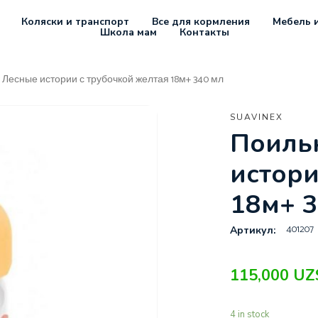
Коляски и транспорт
Все для кормления
Мебель и
Школа мам
Контакты
x Лесные истории с трубочкой желтая 18м+ 340 мл
SUAVINEX
Поильн
истори
18м+ 3
401207
Артикул:
115,000
UZ
4 in stock