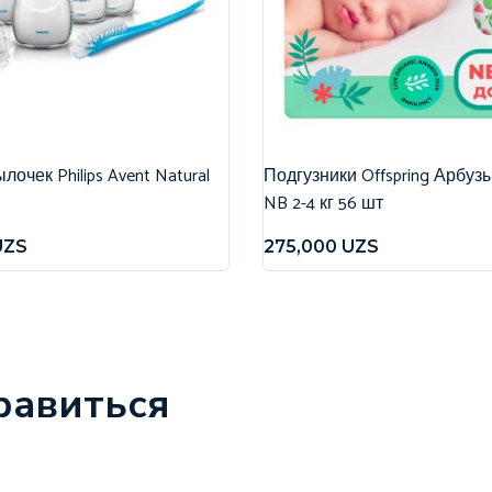
очек Philips Avent Natural
Подгузники Offspring Арбуз
NB 2-4 кг 56 шт
UZS
275,000
UZS
равиться