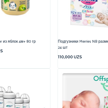
r из яблок 4м+ 80 гр
Подгузники Merries NB разме
24 шт
ZS
110,000
UZS