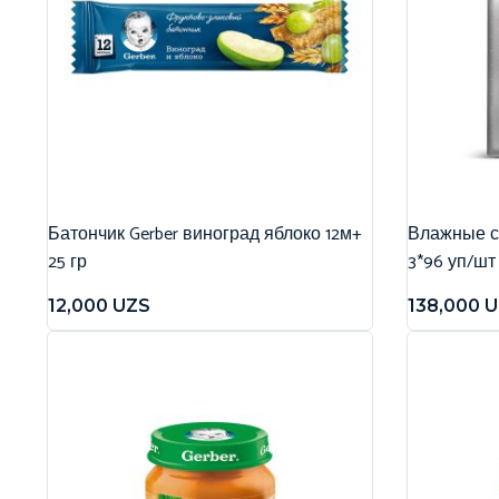
Батончик Gerber виноград яблоко 12м+
Влажные са
25 гр
3*96 уп/шт
12,000
UZS
138,000
U