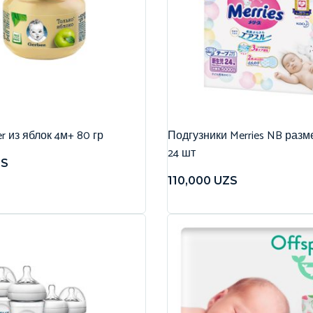
r из яблок 4м+ 80 гр
Подгузники Merries NB разме
24 шт
ZS
110,000
UZS