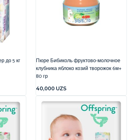
р до 5 кг
Пюре Бибиколь фруктово-молочное
клубника яблоко козий творожок 6м+
80 гр
40,000
UZS