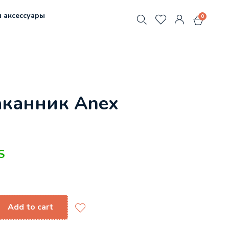
 аксессуары
0
аканник Anex
S
Add to cart