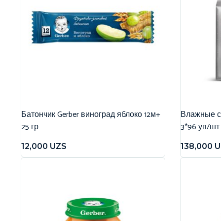
Батончик Gerber виноград яблоко 12м+
Влажные са
25 гр
3*96 уп/шт
12,000
UZS
138,000
U