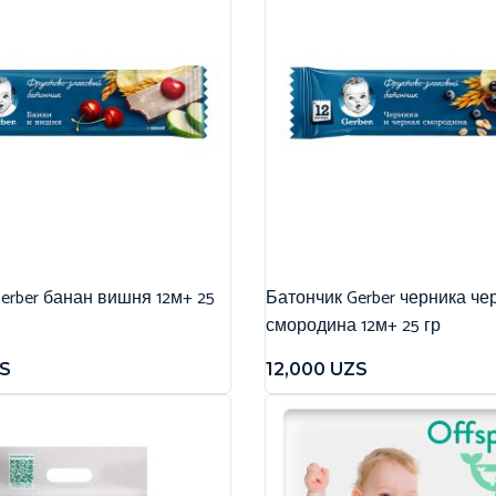
erber банан вишня 12м+ 25
Батончик Gerber черника че
смородина 12м+ 25 гр
S
12,000
UZS