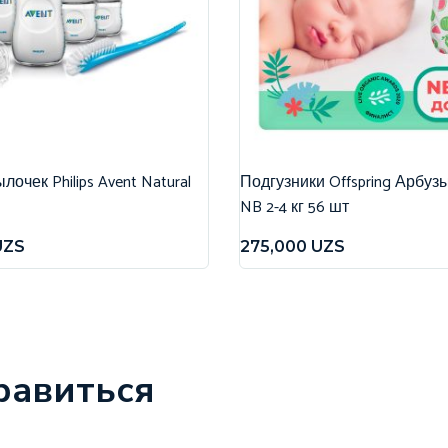
очек Philips Avent Natural
Подгузники Offspring Арбуз
NB 2-4 кг 56 шт
UZS
275,000
UZS
равиться