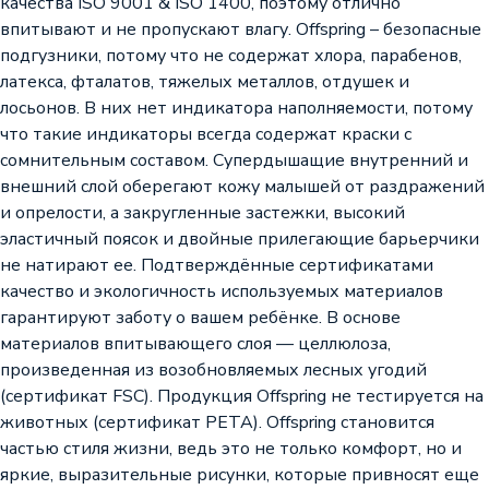
качества ISO 9001 & ISO 1400, поэтому отлично
впитывают и не пропускают влагу. Offspring – безопасные
подгузники, потому что не содержат хлора, парабенов,
латекса, фталатов, тяжелых металлов, отдушек и
лосьонов. В них нет индикатора наполняемости, потому
что такие индикаторы всегда содержат краски с
сомнительным составом. Супердышащие внутренний и
внешний слой оберегают кожу малышей от раздражений
и опрелости, а закругленные застежки, высокий
эластичный поясок и двойные прилегающие барьерчики
не натирают ее. Подтверждённые сертификатами
качество и экологичность используемых материалов
гарантируют заботу о вашем ребёнке. В основе
материалов впитывающего слоя — целлюлоза,
произведенная из возобновляемых лесных угодий
(сертификат FSC). Продукция Offspring не тестируется на
животных (сертификат PETA). Offspring становится
частью стиля жизни, ведь это не только комфорт, но и
яркие, выразительные рисунки, которые привносят еще