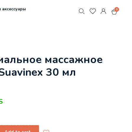
 аксессуары
0
иальное массажное
Suavinex 30 мл
S