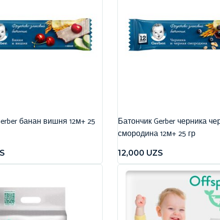
erber банан вишня 12м+ 25
Батончик Gerber черника че
смородина 12м+ 25 гр
S
12,000
UZS