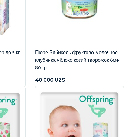
р до 5 кг
Пюре Бибиколь фруктово-молочное
клубника яблоко козий творожок 6м+
80 гр
40,000
UZS