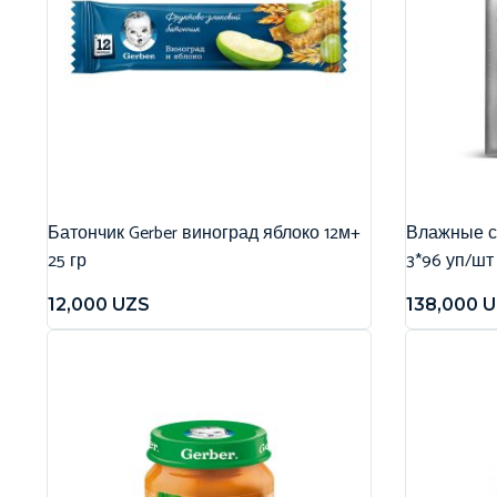
Батончик Gerber виноград яблоко 12м+
Влажные са
25 гр
3*96 уп/шт
12,000
UZS
138,000
U