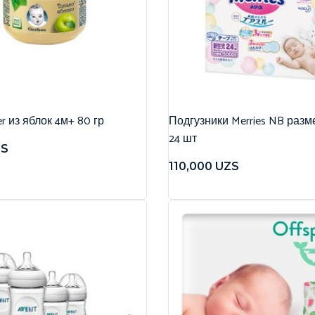
r из яблок 4м+ 80 гр
Подгузники Merries NB разме
24 шт
ZS
110,000
UZS