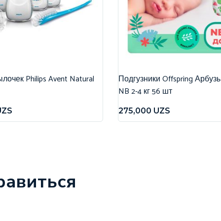
очек Philips Avent Natural
Подгузники Offspring Арбуз
NB 2-4 кг 56 шт
UZS
275,000
UZS
равиться