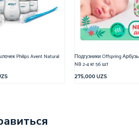
очек Philips Avent Natural
Подгузники Offspring Арбуз
NB 2-4 кг 56 шт
UZS
275,000
UZS
равиться