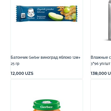
Батончик Gerber виноград яблоко 12м+
Влажные са
25 гр
3*96 уп/шт
12,000
UZS
138,000
U