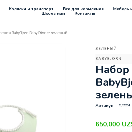
Коляски и транспорт
Все для кормления
Мебель и
Школа мам
Контакты
ения BabyBjorn Baby Dinner зеленый
ЗЕЛЕНЫЙ
BABYBJORN
Набор
BabyBj
зелен
070061
Артикул:
650,000
UZ