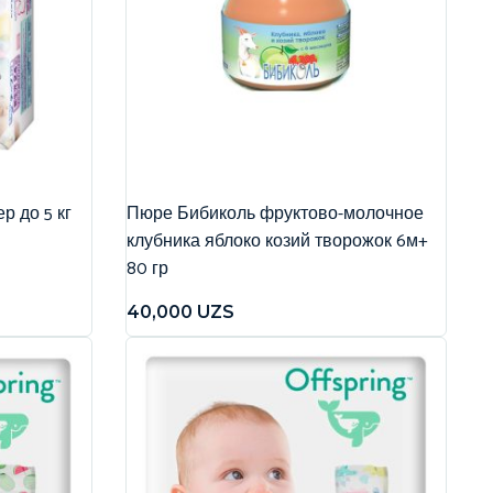
р до 5 кг
Пюре Бибиколь фруктово-молочное
клубника яблоко козий творожок 6м+
80 гр
40,000
UZS