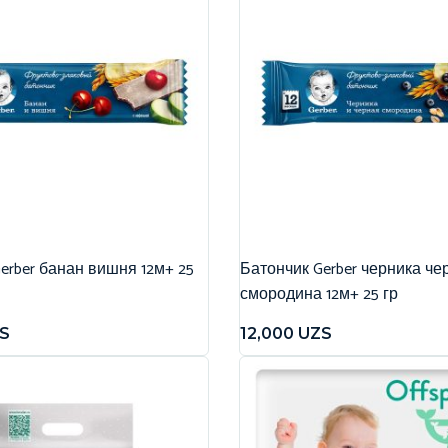
erber банан вишня 12м+ 25
Батончик Gerber черника че
смородина 12м+ 25 гр
S
12,000
UZS