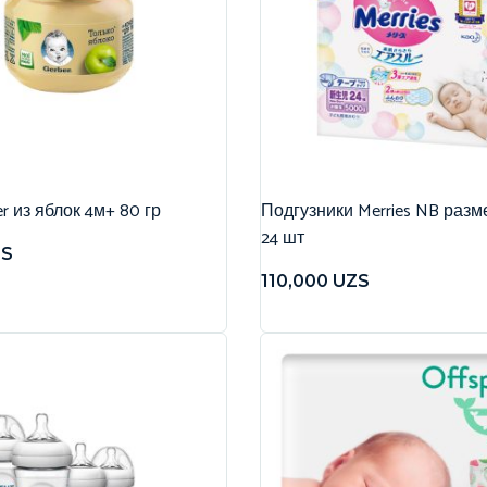
r из яблок 4м+ 80 гр
Подгузники Merries NB разме
24 шт
ZS
110,000
UZS