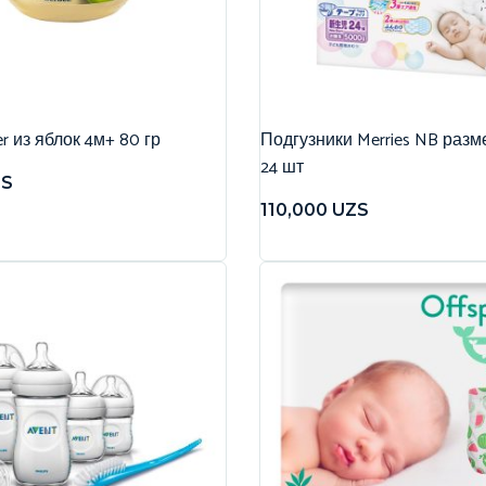
r из яблок 4м+ 80 гр
Подгузники Merries NB разме
24 шт
ZS
110,000
UZS