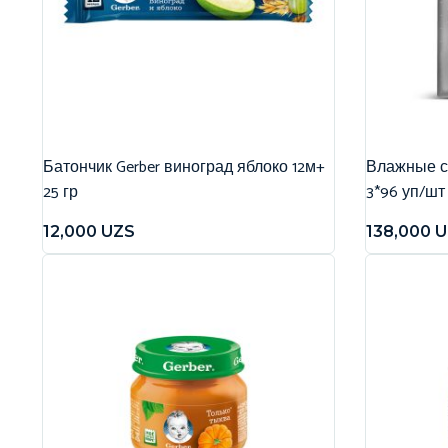
Батончик Gerber виноград яблоко 12м+
Влажные са
25 гр
3*96 уп/шт
12,000
UZS
138,000
U