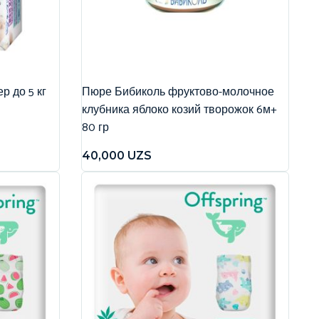
р до 5 кг
Пюре Бибиколь фруктово-молочное
клубника яблоко козий творожок 6м+
80 гр
40,000
UZS