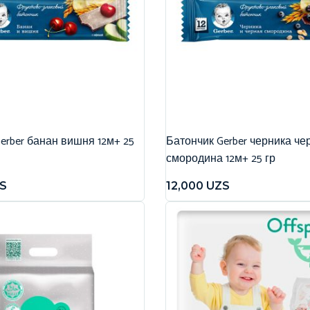
erber банан вишня 12м+ 25
Батончик Gerber черника че
смородина 12м+ 25 гр
S
12,000
UZS