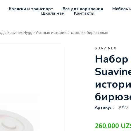
Коляски и транспорт
Все для кормления
Мебель и
Школа мам
Контакты
уды Suavinex Hygge Уютные истории 2 тарелки бирюзовые
SUAVINEX
Набор 
Suavin
истори
бирюз
306751
Артикул:
260,000
UZ