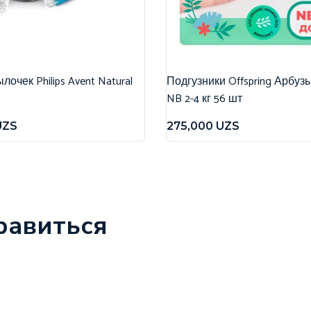
очек Philips Avent Natural
Подгузники Offspring Арбуз
NB 2-4 кг 56 шт
UZS
275,000
UZS
равиться