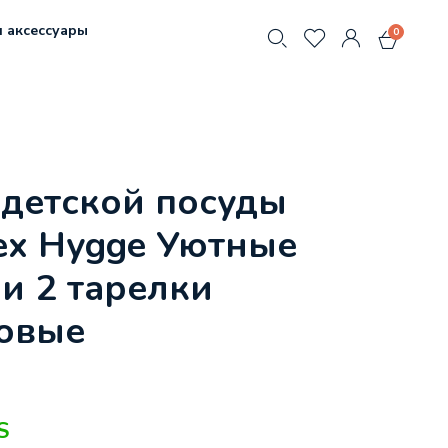
 аксессуары
0
детской посуды
ex Hygge Уютные
и 2 тарелки
овые
S