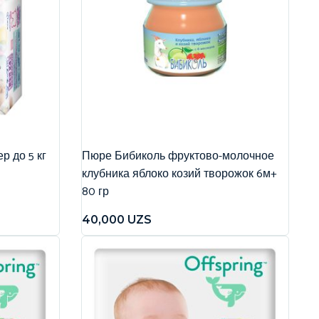
р до 5 кг
Пюре Бибиколь фруктово-молочное
клубника яблоко козий творожок 6м+
80 гр
40,000
UZS