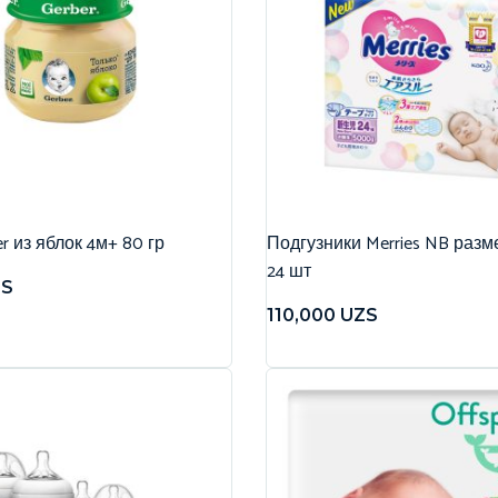
r из яблок 4м+ 80 гр
Подгузники Merries NB разме
24 шт
ZS
110,000
UZS