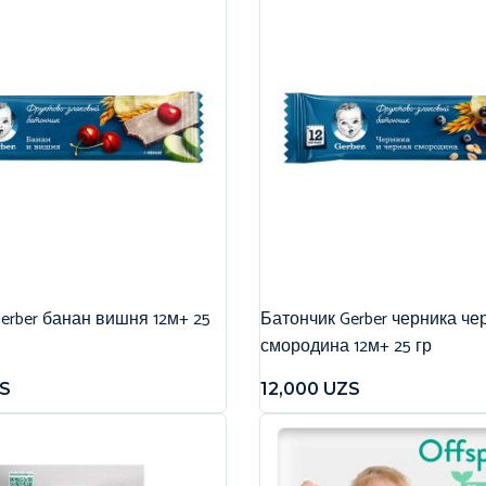
erber банан вишня 12м+ 25
Батончик Gerber черника че
смородина 12м+ 25 гр
S
12,000
UZS