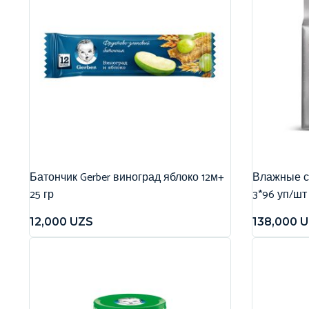
Батончик Gerber виноград яблоко 12м+
Влажные са
25 гр
3*96 уп/шт
12,000
UZS
138,000
U