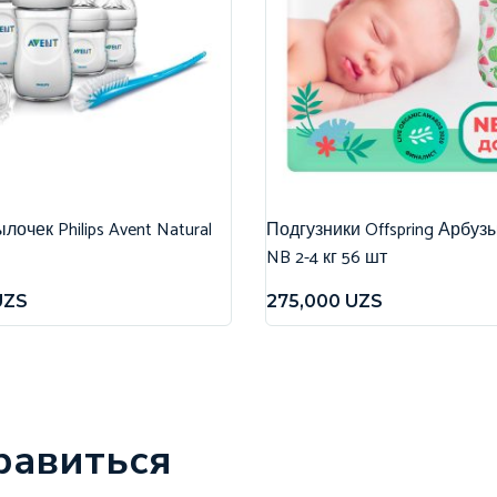
очек Philips Avent Natural
Подгузники Offspring Арбуз
NB 2-4 кг 56 шт
UZS
275,000
UZS
равиться