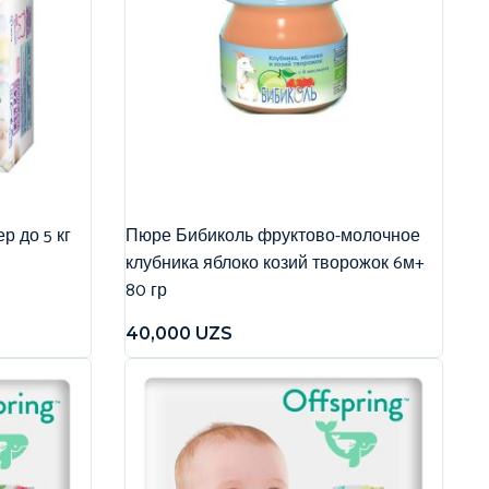
р до 5 кг
Пюре Бибиколь фруктово-молочное
клубника яблоко козий творожок 6м+
80 гр
40,000
UZS