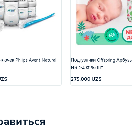
очек Philips Avent Natural
Подгузники Offspring Арбуз
NB 2-4 кг 56 шт
UZS
275,000
UZS
равиться