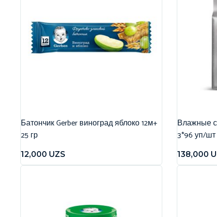
Батончик Gerber виноград яблоко 12м+
Влажные са
25 гр
3*96 уп/шт
12,000
UZS
138,000
U