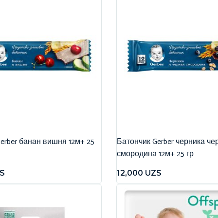
erber банан вишня 12м+ 25
Батончик Gerber черника че
смородина 12м+ 25 гр
S
12,000
UZS