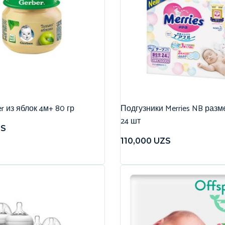
r из яблок 4м+ 80 гр
Подгузники Merries NB разме
24 шт
ZS
110,000
UZS