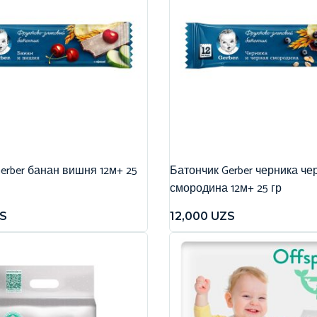
erber банан вишня 12м+ 25
Батончик Gerber черника че
смородина 12м+ 25 гр
S
12,000
UZS