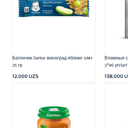
Батончик Gerber виноград яблоко 12м+
Влажные са
25 гр
3*96 уп/шт
12,000
UZS
138,000
U