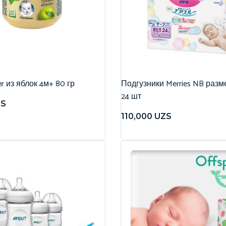
r из яблок 4м+ 80 гр
Подгузники Merries NB разме
24 шт
ZS
110,000
UZS