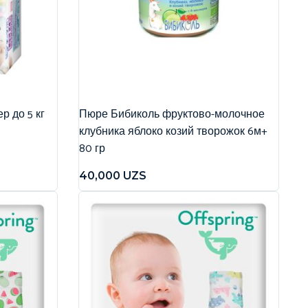
р до 5 кг
Пюре Бибиколь фруктово-молочное
клубника яблоко козий творожок 6м+
80 гр
40,000
UZS