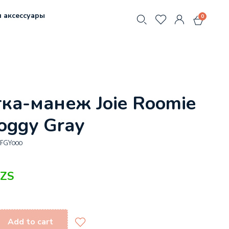
 аксессуары
0
ка-манеж Joie Roomie
Foggy Gray
AFGY000
ZS
Add to cart