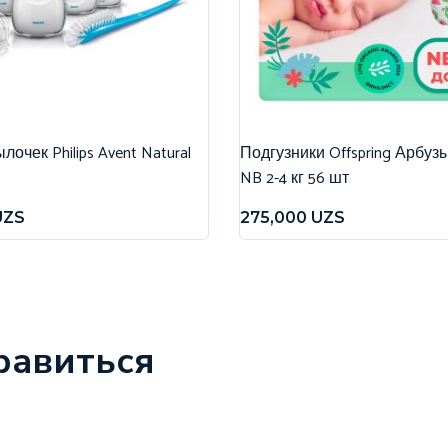
очек Philips Avent Natural
Подгузники Offspring Арбуз
NB 2-4 кг 56 шт
UZS
275,000
UZS
равиться