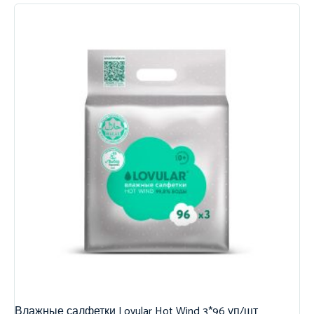
Влажные салфетки Lovular Hot Wind 3*96 уп/шт