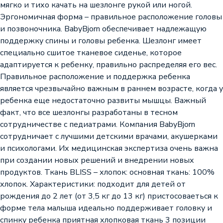
мягко и тихо качать на шезлонге рукой или ногой.
Эргономичная форма – правильное расположение головы
и позвоночника. BabyBjorn обеспечивает надлежащую
поддержку спины и головы ребенка. Шезлонг имеет
специально сшитое тканевое сиденье, которое
адаптируется к ребенку, правильно распределяя его вес.
Правильное расположение и поддержка ребенка
является чрезвычайно важным в раннем возрасте, когда у
ребенка еще недостаточно развиты мышцы. Важный
факт, что все шезлонгы разработаны в тесном
сотрудничестве с педиатрами. Компания BabyBjorn
сотрудничает с лучшими детскими врачами, акушерками
и психологами. Их медицинская экспертиза очень важна
при создании новых решений и внедрении новых
продуктов. Ткань BLISS – хлопок: основная ткань: 100%
хлопок. Характеристики: подходит для детей от
рождения до 2 лет (от 3,5 кг до 13 кг) пристосоваеться к
форме тела малыша идеально поддерживает головку и
спинку ребенка приятная хлопковая ткань 3 позиции