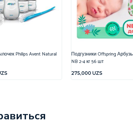
очек Philips Avent Natural
Подгузники Offspring Арбуз
NB 2-4 кг 56 шт
UZS
275,000
UZS
равиться