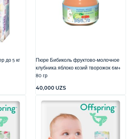
р до 5 кг
Пюре Бибиколь фруктово-молочное
клубника яблоко козий творожок 6м+
80 гр
40,000
UZS