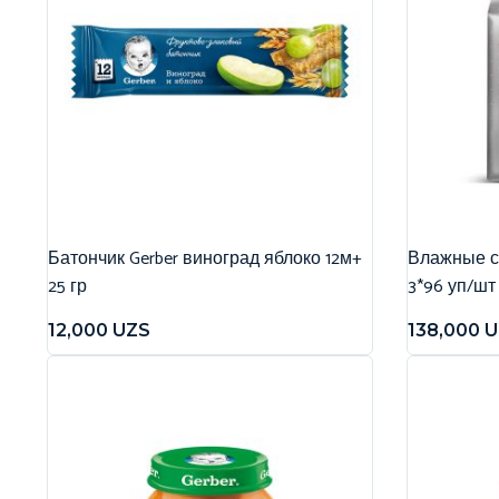
Батончик Gerber виноград яблоко 12м+
Влажные са
25 гр
3*96 уп/шт
12,000
UZS
138,000
U