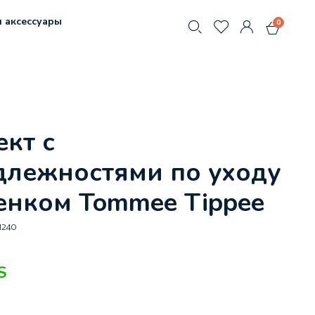
 аксессуары
0
кт с
длежностями по уходу
енком Tommee Tippee
1240
S