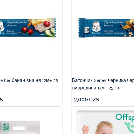
erber банан вишня 12м+ 25
Батончик Gerber черника че
смородина 12м+ 25 гр
S
12,000
UZS