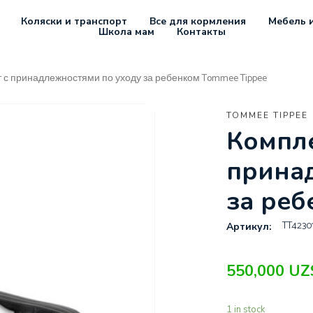
Коляски и транспорт
Все для кормления
Мебель и
Школа мам
Контакты
 с принадлежностями по уходу за ребенком Tommee Tippee
TOMMEE TIPPEE
Компле
прина
за реб
TT4230
Артикул:
550,000
UZ
1 in stock