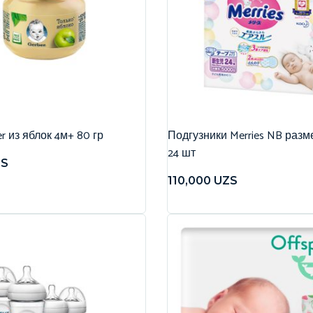
r из яблок 4м+ 80 гр
Подгузники Merries NB разме
24 шт
ZS
110,000
UZS