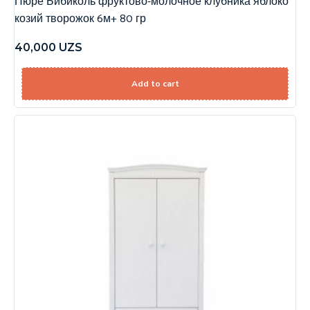
Пюре Бибиколь фруктово-молочное клубника яблоко
козий творожок 6м+ 80 гр
40,000
UZS
Add to cart