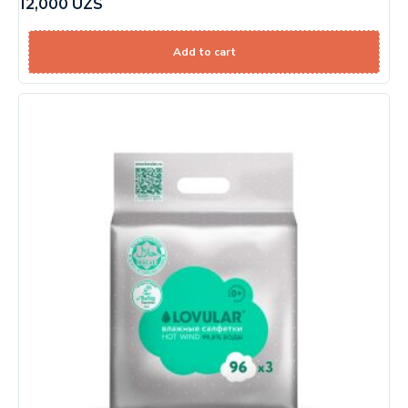
12,000
UZS
Add to cart