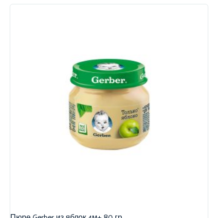
Пюре Gerber из яблок 4м+ 80 гр