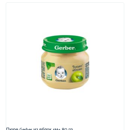
Пюре Gerber из яблок 4м+ 80 гр