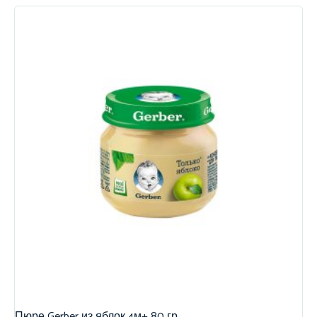
Пюре Gerber из яблок 4м+ 80 гр