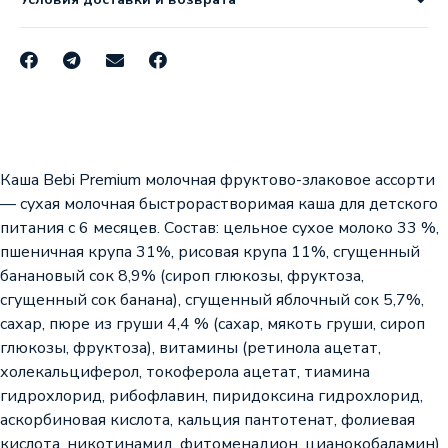
Каша Bebi Premium молочная фруктово-злаковое ассорти
— сухая молочная быстрорастворимая каша для детского
питания с 6 месяцев. Состав: цельное сухое молоко 33 %,
пшеничная крупа 31%, рисовая крупа 11%, сгущенный
банановый сок 8,9% (сироп глюкозы, фруктоза,
сгущенный сок банана), сгущенный яблочный сок 5,7%,
сахар, пюре из груши 4,4 % (сахар, мякоть груши, сироп
глюкозы, фруктоза), витамины (ретинола ацетат,
холекальциферол, токоферола ацетат, тиамина
гидрохлорид, рибофлавин, пиридоксина гидрохлорид,
аскорбиновая кислота, кальция пантотенат, фолиевая
кислота, никотинамид, фитоменадион, цианокобаламин)