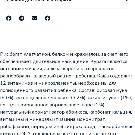
Рис богат клетчаткой, белком и крахмалом, за счет чего
обеспечивает длительное насыщение. Курага является
источником калия, железа, каротина и прекрасно
разнообразит злаковый рацион ребенка. Каша содержит
12 витаминов и микроэлементы, необходимы для
полноценного развития ребенка. Состав: рисовая мука
(53%), сухое цельное молоко (33.2%), сахар, инулин (1%),
концентрированное абрикосовое пюре (1%),
натуральный ароматизатор абрикоса, карбонат кальция,
витамины и минералы (тиамина мононитрат,
рибофлавин, пиридоксина) гидрохлорид, L-аскорбиновая
кислота, DL-?-токоферола ацетат, ретинол ацетат,